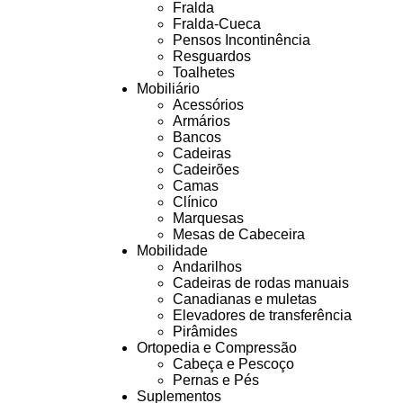
Fralda
Fralda-Cueca
Pensos Incontinência
Resguardos
Toalhetes
Mobiliário
Acessórios
Armários
Bancos
Cadeiras
Cadeirões
Camas
Clínico
Marquesas
Mesas de Cabeceira
Mobilidade
Andarilhos
Cadeiras de rodas manuais
Canadianas e muletas
Elevadores de transferência
Pirâmides
Ortopedia e Compressão
Cabeça e Pescoço
Pernas e Pés
Suplementos