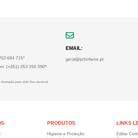
EMAIL:
 253 684 715*
geral@prhofame.pt
m: (+351) 253 250 590*
 chamada para rede fixa nacional
OS
PRODUTOS
LINKS L
s
Higiene e Proteção
Editar Con