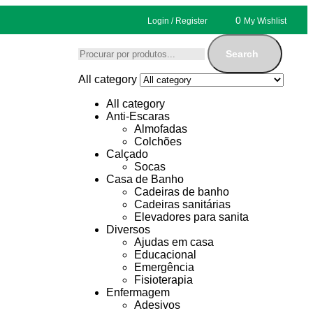
0
Login / Register
My Wishlist
Search
All category
All category
Anti-Escaras
Almofadas
Colchões
Calçado
Socas
Casa de Banho
Cadeiras de banho
Cadeiras sanitárias
Elevadores para sanita
Diversos
Ajudas em casa
Educacional
Emergência
Fisioterapia
Enfermagem
Adesivos